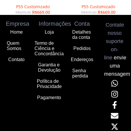
PS5 Customizado
PS5 Customizado
R$
669.00
R$
669.00
R$
699.00
R$
699.00
Empresa
Informações
Conta
Contate
Home
Loja
Detalhes
nosso
da conta
suporte
Quem
Termo de
Somos
Ciência e
Pedidos
on-
Concordância
line
envie
Contato
Endereços
Garantia e
uma
Devolução
Senha
mensagem
perdida
Política de
Privacidade
Pagamento