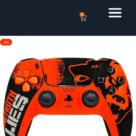
0
-4%