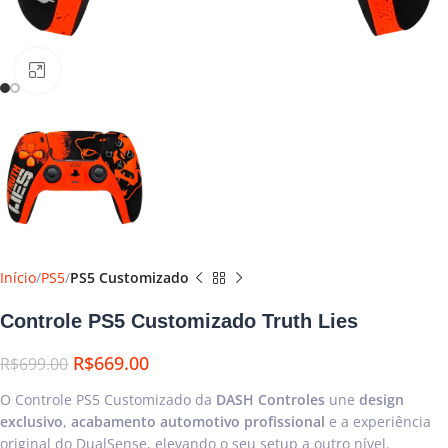
Clique para ampliar
Início
PS5
PS5 Customizado
Controle PS5 Customizado Truth Lies
R$
669.00
R$
699.00
O Controle PS5 Customizado da
DASH Controles
une
design
exclusivo
,
acabamento automotivo profissional
e a experiência
original do DualSense, elevando o seu setup a outro nível.