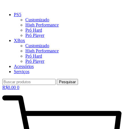
PS5
Customizado
High Performance
Pró Hard
Pró Player
XBox
Customizado
High Performance
Pró Hard
Pró Player
Acessórios
Serviços
Pesquisar
R$
0.00
0