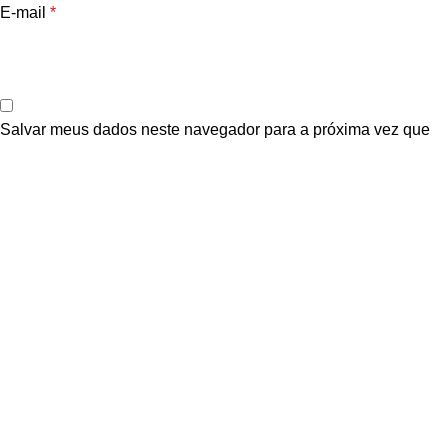
E-mail
*
Salvar meus dados neste navegador para a próxima vez que
eu comentar.
Você tem que estar logado para poder adicionar fotos à sua
revisão.
Produtos relacionados
-10%