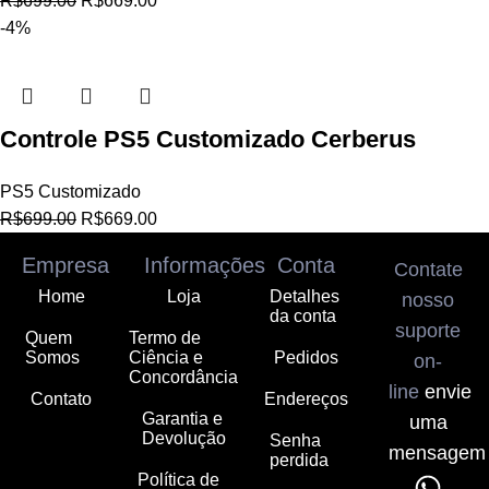
R$
699.00
R$
669.00
-4%
Controle PS5 Customizado Cerberus
PS5 Customizado
R$
699.00
R$
669.00
Empresa
Informações
Conta
Contate
Home
Loja
Detalhes
nosso
da conta
suporte
Quem
Termo de
Somos
Ciência e
Pedidos
on-
Concordância
line
envie
Contato
Endereços
Garantia e
uma
Devolução
Senha
mensagem
perdida
Política de