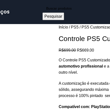
IÇOS
Pesquisar
Início
PS5
PS5 Customiza
Controle PS5 C
R$
699.00
R$
669.00
O Controle PS5 Customizad
automotivo profissional
e a
outro nível.
A customização é executada c
sólido, assegurando máxima d
processo é 100% pintado sem
Compatível com: PlayStatio