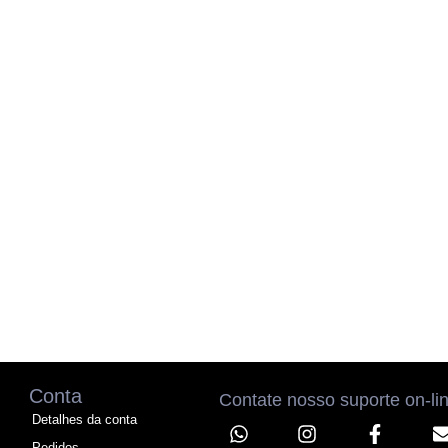
Conta
Contate nosso suporte on-li
Detalhes da conta
Pedidos