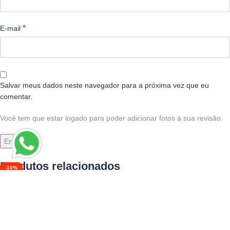
*
E-mail
Salvar meus dados neste navegador para a próxima vez que eu
comentar.
Você tem que estar logado para poder adicionar fotos à sua revisão.
Produtos relacionados
-10%
-11%
-10%
-10%
-10%
-10%
-10%
-10%
QUENTE
QUENTE
NOVO
Controle PS5 High