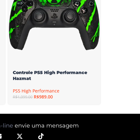
PS5 High Perf
R$
98
R$
1,099.00
Controle PS5 High Performance
Hazmat
PS5 High Performance
R$
989.00
R$
1,099.00
-line
envie uma mensagem