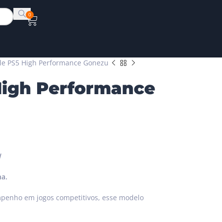
0
le PS5 High Performance Gonezu
High Performance
H
ha.
penho em jogos competitivos, esse modelo