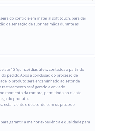
eira do controle em material soft touch, para dar
ção da sensação de suor nas mãos durante as
e até 15 (quinze) dias úteis, contados a partir do
o do pedido.Após a conclusão do processo de
idade, o produto será encaminhado ao setor de
de rastreamento será gerado e enviado
 no momento da compra, permitindo ao cliente
rega do produto.
ra estar ciente e de acordo com os prazos e
ara garantir a melhor experiência e qualidade para