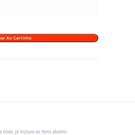
nar Ao Carrinho
ível, já incluso os itens abaixo: