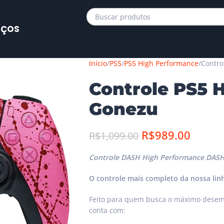
IÇOS
Início
PS5
PS5 High Performance
Contro
Controle PS5 
Gonezu
R$
989.00
R$
1,099.00
Controle DASH High Performance DAS
O controle mais completo da nossa lin
Feito para quem busca o máximo desem
conta com: