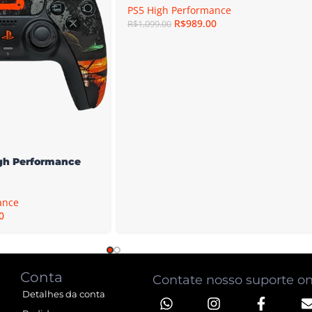
PS5 High Performance
R$
989.00
R$
1,099.00
igh Performance
ance
0
Conta
Contate nosso suporte on
Detalhes da conta