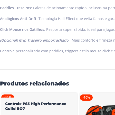
Paddles Traseiros
: Paletas de acionamento rápido inclusos na par
Analógicos Anti-Drift
: Tecnologia Hall Effect que evita falhas e ga
Click Mouse nos Gatilhos
: Resposta super rápida, ideal para jogos 
(Opcional) Grip Traseiro emborrachado
: Mais conforto e firmeza
Controle personalizado com paddles, triggers estilo mouse click e s
Produtos relacionados
-11%
-10%
QUENTE
Controle PS5 High Performance
Guild BO7