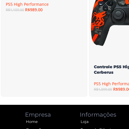
PS5 High Performance
R$
989.00
R$
1,109.00
Controle PS5 H
Cerberus
PS5 High Perform
R$
989.0
R$
1,099.00
Empresa
Informações
Home
Loja