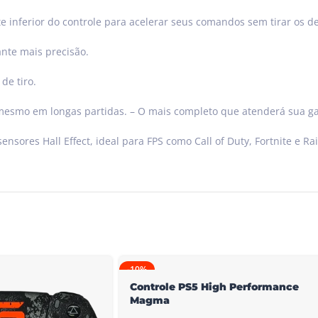
te inferior do controle para acelerar seus comandos sem tirar os d
rante mais precisão.
de tiro.
 mesmo em longas partidas. – O mais completo que atenderá sua 
ensores Hall Effect, ideal para FPS como Call of Duty, Fortnite e R
-10%
Controle PS5 High Performance
Magma