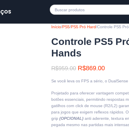
IÇOS
Início
PS5
PS5 Pró Hard
Controle PS5 Pr
Controle PS5 Pr
Hands
R$
869.00
R$
959.00
Se você leva os FPS a sério, o DualSense P
Projetado para oferecer vantagem competi
botões essenciais, permitindo respostas m
gatilhos com click de mouse (R2/L2) garan
para jogos que exigem reflexos rápidos. O
grip
(OPCIONAL)
anti aderente, textura 
pegada mesmo nas partidas mais intensas