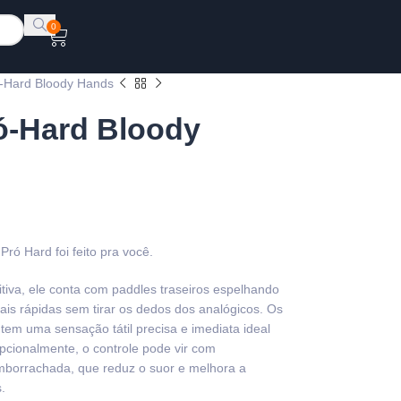
0
ó-Hard Bloody Hands
ó-Hard Bloody
ró Hard foi feito pra você.
tiva, ele conta com paddles traseiros espelhando
ais rápidas sem tirar os dedos dos analógicos. Os
tem uma sensação tátil precisa e imediata ideal
pcionalmente, o controle pode vir com
emborrachada, que reduz o suor e melhora a
.