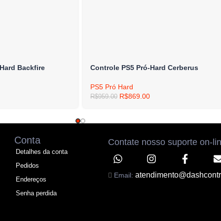
Hard Backfire
Controle PS5 Pró-Hard Cerberus
PS5 Pró Hard
R$
869.00
R$
959.00
Conta
Contate nosso suporte on-li
Detalhes da conta
Pedidos
atendimento@dashcontr
Email:
Endereços
Senha perdida