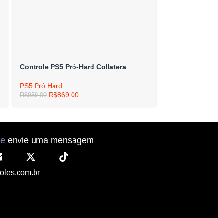
Controle PS5 Pró-Hard Collateral
Controle PS5 
PS5 Pró Hard
PS5 Pró Hard
R$
869.00
R$
869
R$
959.00
R$
959.00
ne
envie uma mensagem
oles.com.br