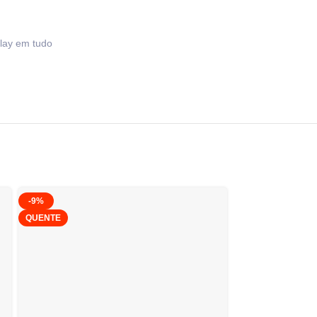
lay em tudo
-9%
-9%
QUENTE