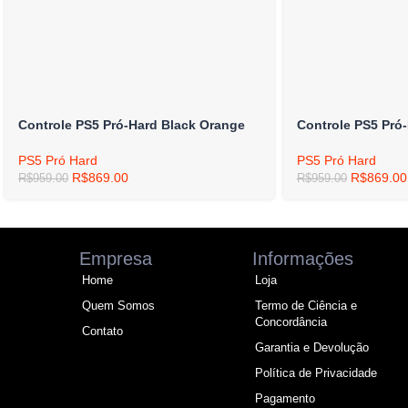
Controle PS5 Pró-Hard Black Orange
Controle PS5 Pró-
PS5 Pró Hard
PS5 Pró Hard
R$
869.00
R$
869.00
R$
959.00
R$
959.00
Empresa
Informações
Home
Loja
Quem Somos
Termo de Ciência e
Concordância
Contato
Garantia e Devolução
Política de Privacidade
Pagamento