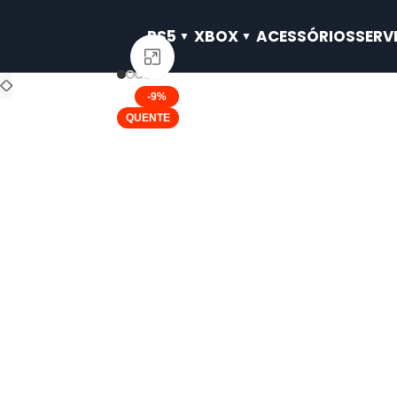
PS5
XBOX
ACESSÓRIOS
SERV
Clique para ampliar
-9%
QUENTE