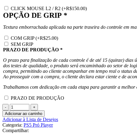
CLICK MOUSE L2 / R2
(+
R$
150.00
)
OPÇÃO DE GRIP
*
Textura emborrachada aplicada na parte traseira do controle em ma
COM GRIP
(+
R$
25.00
)
SEM GRIP
PRAZO DE PRODUÇÃO
*
O prazo para finalização de cada controle é de até 15 (quinze) dias 
dos testes de qualidade, o produto será encaminhado ao setor de lo
compra, permitindo ao cliente acompanhar em tempo real o status da
Ao prosseguir com a compra, o cliente declara estar ciente e de aco
Trabalhamos com dedicação em cada etapa para garantir a melhor ex
PRAZO DE PRODUÇÃO
Adicionar ao carrinho
Adicionar à Lista de Desejos
Categoria:
PS5 Pró Player
Compartilhar: