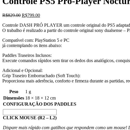
Controle PS5 Pró-Player Noctu
R$
829.00
R$
799.00
Controle DASH PRÓ PLAYER um controle original do PS5 adaptado t
O trabalho é realizado a partir do controle original sony dualsense – P
Compatível com: PlayStation 5 e PC
já contemplando os itens abaixo:
Paddles Traseiros Inclusos:
Execute comandos rápidos sem tirar os dedos dos analógicos, conquis
Adicional e Opcional:
Grip Traseiro Emborrachado (Soft Touch):
Proporciona mais aderência, conforto e firmeza durante as partidas, 
Peso
1 g
Dimensões
18 × 18 × 12 cm
CONFIGURAÇÃO DOS PADDLES
CLICK MOUSE (R2 – L2)
Dispare mais rápido com gatilhos que respondem como um mouse! Lev