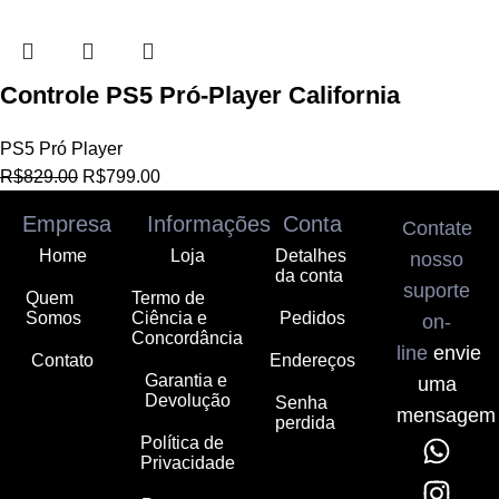
Controle PS5 Pró-Player California
PS5 Pró Player
R$
829.00
R$
799.00
Empresa
Informações
Conta
Contate
Home
Loja
Detalhes
nosso
da conta
suporte
Quem
Termo de
Somos
Ciência e
Pedidos
on-
Concordância
line
envie
Contato
Endereços
Garantia e
uma
Devolução
Senha
mensagem
perdida
Política de
Privacidade