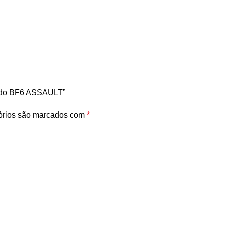
izado BF6 ASSAULT”
órios são marcados com
*