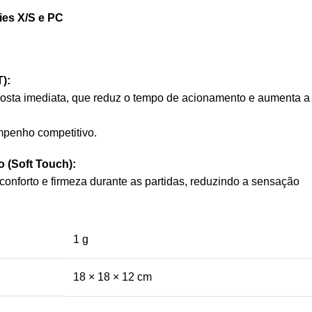
es X/S e PC
):
posta imediata, que reduz o tempo de acionamento e aumenta a
penho competitivo.
 (Soft Touch):
conforto e firmeza durante as partidas, reduzindo a sensação
1 g
18 × 18 × 12 cm