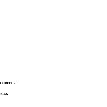
u comentar.
isão.