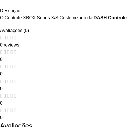
Descrição
O Controle XBOX Series X/S Customizado da
DASH Controle
Avaliações (0)
0 reviews
0
0
0
0
0
Avaliações