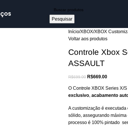
IÇOS
Pesquisar
Início
XBOX
XBOX Customiz
Voltar aos produtos
Controle Xbox S
ASSAULT
R$
669.00
R$
699.00
O Controle XBOX Series X/
exclusivo
,
acabamento auto
A customização é executada c
sólido, assegurando máxima d
processo é 100% pintado sem