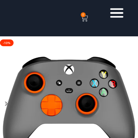
0
-10%