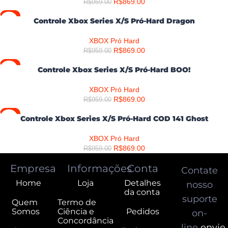
R$
869.00
R$
959.00
-9%
Controle Xbox Series X/S Pró-Hard Dragon
XBOX Pró Hard
R$
869.00
R$
959.00
-9%
Controle Xbox Series X/S Pró-Hard BOO!
XBOX Pró Hard
R$
869.00
R$
959.00
-9%
Controle Xbox Series X/S Pró-Hard COD 141 Ghost
XBOX Pró Hard
R$
869.00
R$
959.00
Empresa
Informações
Conta
Contate
Home
Loja
Detalhes
nosso
da conta
suporte
Quem
Termo de
Somos
Ciência e
Pedidos
on-
Concordância
line
envie