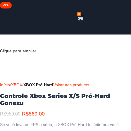
-9%
0
Clique para ampliar
Início
XBOX
XBOX Pró Hard
Voltar aos produtos
Controle Xbox Series X/S Pró-Hard
Gonezu
R$
869.00
R$
959.00
Se você leva os FPS a sério, o XBOX Pró Hard foi feito pra você.