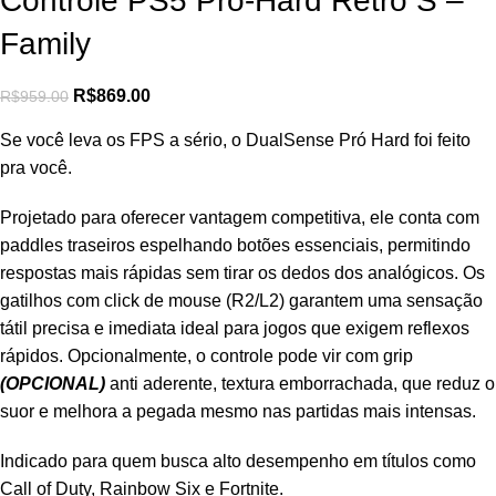
Controle PS5 Pró-Hard Retrô S –
Family
R$
869.00
R$
959.00
Se você leva os FPS a sério, o DualSense Pró Hard foi feito
pra você.
Projetado para oferecer vantagem competitiva, ele conta com
paddles traseiros espelhando botões essenciais, permitindo
respostas mais rápidas sem tirar os dedos dos analógicos. Os
gatilhos com click de mouse (R2/L2) garantem uma sensação
tátil precisa e imediata ideal para jogos que exigem reflexos
rápidos. Opcionalmente, o controle pode vir com grip
(OPCIONAL)
anti aderente, textura emborrachada, que reduz o
suor e melhora a pegada mesmo nas partidas mais intensas.
Indicado para quem busca alto desempenho em títulos como
Call of Duty, Rainbow Six e Fortnite.