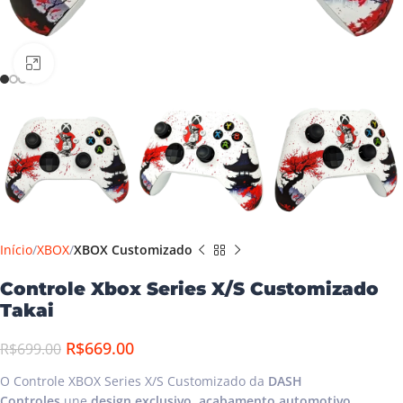
Clique para ampliar
Início
XBOX
XBOX Customizado
Controle Xbox Series X/S Customizado
Takai
R$
669.00
R$
699.00
O Controle XBOX Series X/S Customizado da
DASH
Controles
une
design exclusivo
,
acabamento automotivo