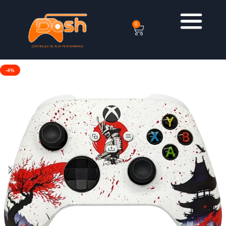
0
-4%