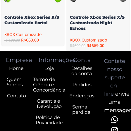
Controle Xbox Series X/S
Controle Xbox Series X/S
Customizado Portal
Customizado Night
Echoes
XBOX Customizado
R$
669.00
XBOX Customizado
R$
699.00
R$
669.00
R$
699.00
Empresa
Informações
Conta
Contate
Home
Loja
Detalhes
nosso
da conta
suporte
Quem
Termo de
Somos
Ciência e
Pedidos
on-
Concordância
line
envie
Contato
Endereços
Garantia e
uma
Devolução
Senha
mensage
perdida
Política de
Privacidade