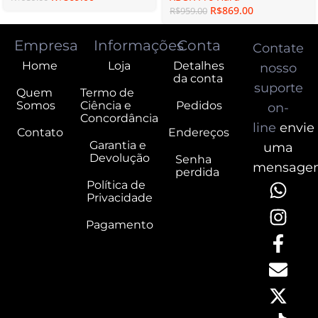
R$
869.00
R$
959.00
Empresa
Informações
Conta
Contate
Home
Loja
Detalhes
nosso
da conta
suporte
Quem
Termo de
Somos
Ciência e
Pedidos
on-
Concordância
line
envie
Contato
Endereços
Garantia e
uma
Devolução
Senha
mensage
perdida
Política de
Privacidade
Pagamento