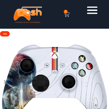
0
-9%