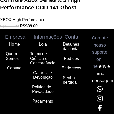
Performance COD 141 Ghost
XBOX High Performance
R$
989.00
R$
1,099.00
Empresa
Informações
Conta
Contate
Home
Loja
Detalhes
nosso
da conta
suporte
Quem
Termo de
Somos
Ciência e
Pedidos
on-
Concordância
line
envie
Contato
Endereços
Garantia e
uma
Devolução
Senha
mensagem
perdida
Política de
Privacidade
Pagamento