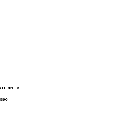
u comentar.
isão.