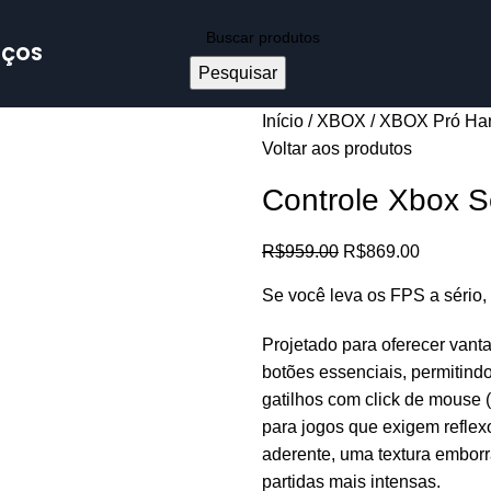
IÇOS
Pesquisar
Início
XBOX
XBOX Pró Ha
Voltar aos produtos
Controle Xbox S
R$
959.00
R$
869.00
Se você leva os FPS a sério, 
Projetado para oferecer vant
botões essenciais, permitind
gatilhos com click de mouse 
para jogos que exigem reflexo
aderente, uma textura embor
partidas mais intensas.