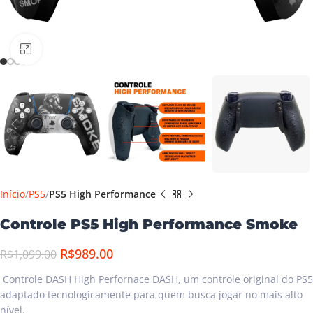
Clique para ampliar
Início
PS5
PS5 High Performance
Controle PS5 High Performance Smoke
R$
989.00
R$
1,099.00
Controle DASH High Perfornace DASH, um controle original do PS5
adaptado tecnologicamente para quem busca jogar no mais alto
nível.