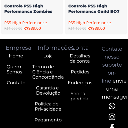
Controle PS5 High
Controle PS5 High
Performance Zombies
Performance Guild BO7
PS5 High Performance
PS5 High Performance
R$
989.00
R$
989.00
R$
1,099.00
R$
1,109.00
Empresa
Informações
Conta
Contate
Home
Loja
Detalhes
nosso
da conta
suporte
Quem
Termo de
Somos
Ciência e
Pedidos
on-
Concordância
line
envie
Contato
Endereços
Garantia e
uma
Devolução
Senha
mensage
perdida
Política de
Privacidade
Pagamento