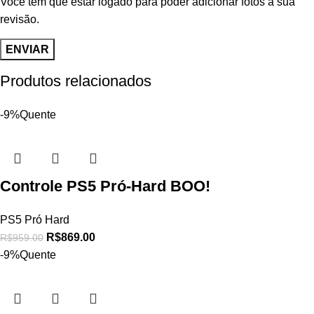
Você tem que estar logado para poder adicionar fotos à sua
revisão.
Produtos relacionados
-9%
Quente
Controle PS5 Pró-Hard BOO!
PS5 Pró Hard
R$
869.00
R$
959.00
-9%
Quente