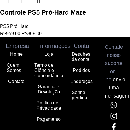
Controle PS5 Pró-Hard Maze
PS5 Pró Hard
R$
959.00
R$
869.00
Empresa
Informações
Conta
Contate
Home
Loja
Detalhes
nosso
da conta
suporte
Quem
Termo de
Somos
Ciência e
Pedidos
on-
Concordância
line
envie
Contato
Endereços
Garantia e
uma
Devolução
Senha
mensagem
perdida
Política de
Privacidade
Pagamento